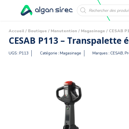
Recherche
de
produits
Accueil
/
Boutique
/
Manutention
/
Magasinage
/ CESAB P11
CESAB P113 – Transpalette é
UGS :
P113
Catégorie :
Magasinage
Marques :
CESAB
,
P