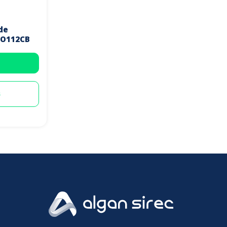
de
 O112CB
s