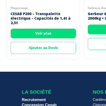
Magasinage
Gerbeurs éle
CESAB P200 – Transpalette
Gerbeur é
électrique – Capacités de 1,4t à
2000kg • 
2,5t
Voir plus
Ajouter au Devis
LA SOCIÉTÉ
NOS 
Recrutement
Cantilev
Concession Cesab
Cloisons