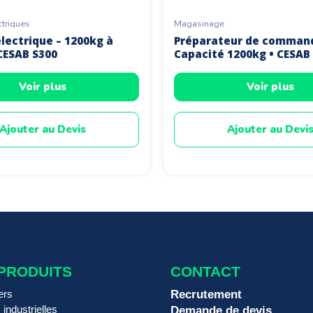
ctriques
Magasinage
lectrique – 1200kg à
Préparateur de comman
CESAB S300
Capacité 1200kg • CESAB
Voir plus
Voir plus
Ajouter au Devis
Ajouter au Devi
PRODUITS
CONTACT
ers
Recrutement
 industrielles
Demande de devis