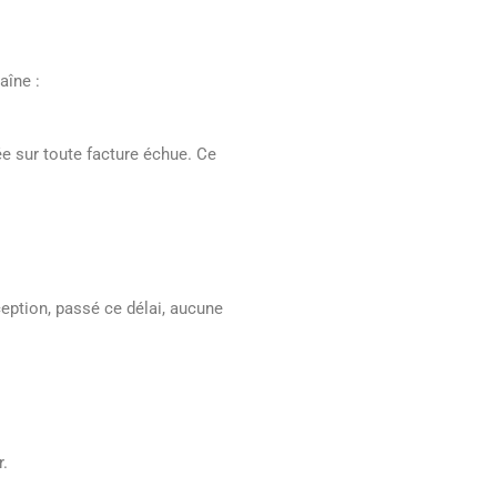
aîne :
ée sur toute facture échue. Ce
ception, passé ce délai, aucune
r.