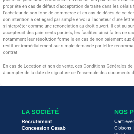
propriété en cas de défaut d’acceptation de traite dans les délais 
l’acheteur de son fond de commerce et en cas de décès de ce dern
son intention à cet égard par simple envoi à l’acheteur d’une let
s’interpréter comme une renonciation au droit ouvert. Il est au s
accepterait des paiements partiels, les facilités ainsi faites n
notamment leur résolution formelle en cas de non paiement aux éc
restituer immédiatement sur simple demande par lettre recommand
contrat
.
En cas de Location et non de vente, ces Conditions Générales d
à compter de la date de signature de l’ensemble des documents de
LA SOCIÉTÉ
NOS 
Recrutement
Cantileve
Concession Cesab
Cloisons i