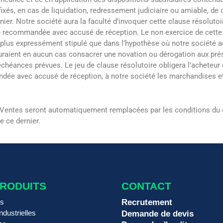
fixés, en cas de liquidation, redressement judiciaire ou amiable, de 
ier. Notre société aura la faculté d’invoquer cette clause résolut
tre recommandée avec accusé de réception. Le non exercice de cette
urplus expressément stipulé que dans l’hypothèse où notre société 
e sauraient en aucun cas consacrer une novation ou dérogation aux p
héances prévues. Le jeu de clause résolutoire obligera l’acheteur
ée avec accusé de réception, à notre société les marchandises et 
e Ventes seront automatiquement remplacées par les conditions du
 ce dernier.
PRODUITS
CONTACT
rs
Recrutement
ndustrielles
Demande de devis