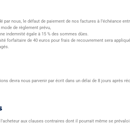
é par nous, le défaut de paiement de nos factures à l’échéance entr
e mode de règlement prévu,
 d’une indemnité égale à 15 % des sommes dûes.
té forfaitaire de 40 euros pour frais de recouvrement sera appliqu
agés.
ons devra nous parvenir par écrit dans un délai de 8 jours après ré
s
 l’acheteur aux clauses contraires dont il pourrait même se prévaloi