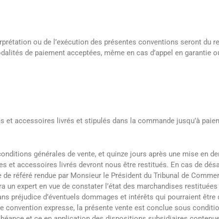
erprétation ou de l’exécution des présentes conventions seront du r
alités de paiement acceptées, même en cas d’appel en garantie ou 
t accessoires livrés et stipulés dans la commande jusqu’à paiemen
conditions générales de vente, et quinze jours après une mise en 
 et accessoires livrés devront nous être restitués. En cas de dés
e de référé rendue par Monsieur le Président du Tribunal de Commer
 expert en vue de constater l’état des marchandises restituées et 
ans préjudice d’éventuels dommages et intérêts qui pourraient être 
. De convention expresse, la présente vente est conclue sous conditi
héance et ce en application des dispositions subsidiaires contenue