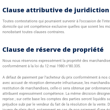
Clause attributive de juridiction
Toutes contestations qui pourraient survenir à l’occasion de l’int
domicile qui ont compétence exclusive quelles que soient les mod
nonobstant toutes clauses contraires.
Clause de réserve de propriété
Nous nous réservons expressément la propriété des marchandises e
conformément à la loi du 12 mai 1980 n°80.335.
A défaut de paiement par l’acheteur du prix conformément à nos 
avec accusé de réception demeurée infructueuse, les marchandises
restitution de marchandises, celle-ci sera obtenue par ordonnanc
attribuent expressément compétence. La même décision désignera un
reprise ; sur cette base les comptes des parties seront liquidés s
préjudice subi par le vendeur du fait de la résolution de la vente
jouera de plein droit, notamment en cas de non paiement d’une éc