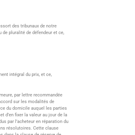
essort des tribunaux de notre
de pluralité de défendeur et ce,
t intégral du prix, et ce,
demeure, par lettre recommandée
accord sur les modalités de
ce du domicile auquel les parties
d’en fixer la valeur au jour de la
dus par l’acheteur en réparation du
ons résolutoires. Cette clause
s dans la clause de réserve de