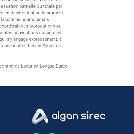
cessation partielle ou totale par
oire en manifestant suffisamment
 faculté ne pourra jamais
accorderait des prorogations ou
résentes conventions concernant
 qui s’y engage expressément, à
accessoires faisant l’objet du
 contrat de Location Longue Durée