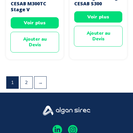
CESAB M300TC
CESAB S300
Stage V
Voir plus
Voir plus
Ajouter au
Devis
Ajouter au
Devis
1
2
→