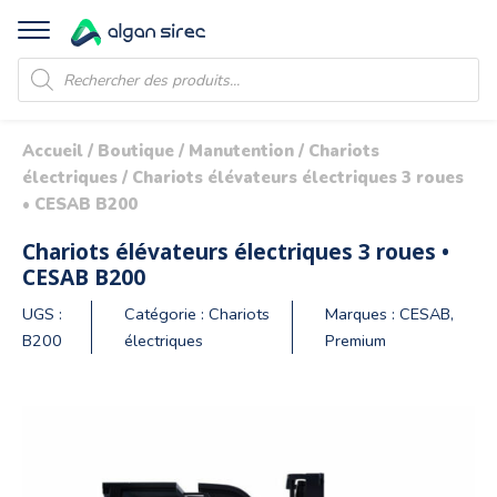
Recherche
de
produits
Accueil
/
Boutique
/
Manutention
/
Chariots
électriques
/ Chariots élévateurs électriques 3 roues
• CESAB B200
Chariots élévateurs électriques 3 roues •
CESAB B200
UGS :
Catégorie :
Chariots
Marques :
CESAB
,
B200
électriques
Premium