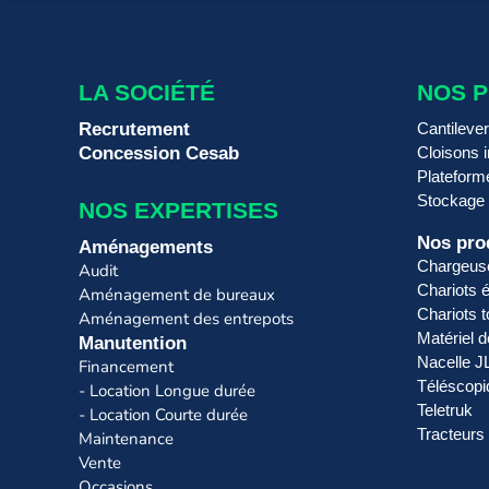
LA SOCIÉTÉ
NOS 
Recrutement
Cantileve
Concession Cesab
Cloisons i
Plateform
Stockage
NOS EXPERTISES
Nos pro
Aménagements
Chargeus
Audit
Chariots é
Aménagement de bureaux
Chariots t
Aménagement des entrepots
Matériel 
Manutention
Nacelle 
Financement
Téléscopi
- Location Longue durée
Teletruk
- Location Courte durée
Tracteurs
Maintenance
Vente
Occasions