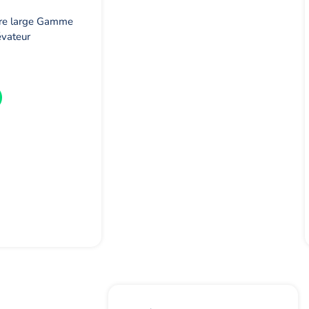
tre large Gamme
évateur