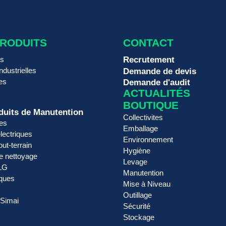
PRODUITS
CONTACT
rs
Recrutement
ndustrielles
Demande de devis
es
Demande d'audit
ACTUALITÉS
BOUTIQUE
duits de Manutention
Collectivites
es
Emballage
lectriques
Environnement
out-terrain
Hygiène
de nettoyage
Levage
JLG
Manutention
ques
Mise à Niveau
Outillage
 Simai
Sécurité
Stockage