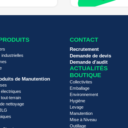
PRODUITS
CONTACT
ers
Recrutement
 industrielles
Demande de devis
rmes
Demande d'audit
ACTUALITÉS
e
BOUTIQUE
oduits de Manutention
Collectivites
ses
Emballage
 électriques
Environnement
tout-terrain
Hygiène
 de nettoyage
Levage
 JLG
Manutention
piques
Mise à Niveau
Outillage