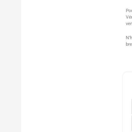
Pou
Vér
ven
N’h
bre