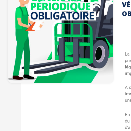
VÉ
OB
La 
pri
lég
imp
A c
imm
une
En 
du 
d’