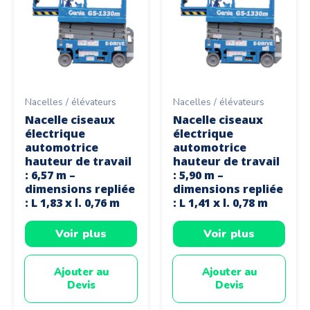
Nacelles / élévateurs
Nacelles / élévateurs
Nacelle ciseaux
Nacelle ciseaux
électrique
électrique
automotrice
automotrice
hauteur de travail
hauteur de travail
: 6,57 m –
: 5,90 m –
dimensions repliée
dimensions repliée
: L 1,83 x l. 0,76 m
: L 1,41 x l. 0,78 m
Voir plus
Voir plus
Ajouter au
Ajouter au
Devis
Devis