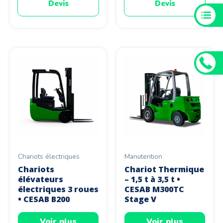
Devis
Devis
Chariots électriques
Manutention
Chariots
Chariot Thermique
élévateurs
– 1,5 t à 3,5 t •
électriques 3 roues
CESAB M300TC
• CESAB B200
Stage V
Voir plus
Voir plus